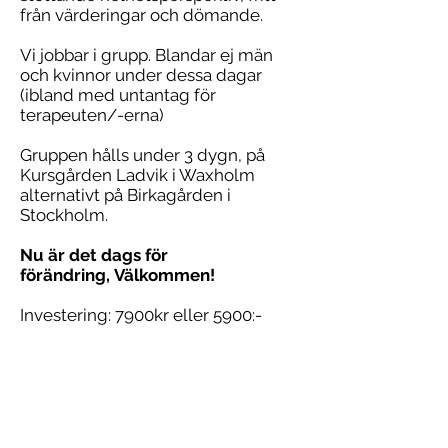
från värderingar och dömande.
Vi jobbar i grupp. Blandar ej män
och kvinnor under dessa dagar
(ibland med untantag för
terapeuten/-erna)
Gruppen hålls under 3 dygn, på
Kursgården Ladvik i Waxholm
alternativt på Birkagården i
Stockholm.
Nu är det dags för
förändring,
Välkommen!
Investering: 7900kr eller 5900:-
Kost & logi ingår på Ladvik
Om vi är på Birkagården blir priset
lägre och du bekostar själv kost &
logi
För företag tillkommer 25% moms